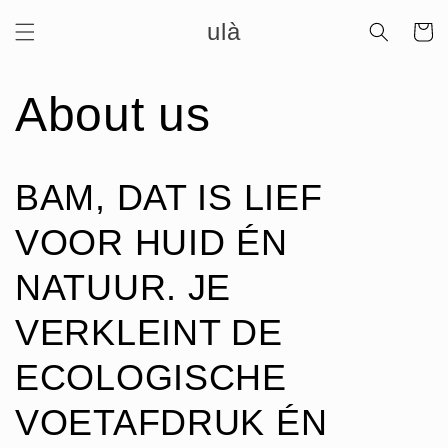
Meteen
ulà
naar de
Winkelwa
content
About us
BAM, DAT IS LIEF
VOOR HUID ÉN
NATUUR. JE
VERKLEINT DE
ECOLOGISCHE
VOETAFDRUK ÉN