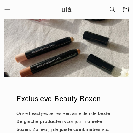
Meteen
ulà
naar de
Winkelwa
content
Exclusieve Beauty Boxen
Onze beautyexpertes verzamelden de
beste
Belgische producten
voor jou in
unieke
boxen
. Zo heb jij de
juiste combinaties
voor