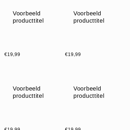
Voorbeeld
Voorbeeld
producttitel
producttitel
Normale
€19,99
Normale
€19,99
prijs
prijs
Voorbeeld
Voorbeeld
producttitel
producttitel
Normale
€19,99
Normale
€19,99