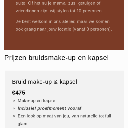
suite. Of het nu je mama, zus, getuigen of
vriendinnen zijn, wij stylen tot 10 personen.
Je bent welkom in ons atelier, maar we komen
ook graag naar jouw locatie (vanaf 3 personen).
Prijzen bruidsmake-up en kapsel
Bruid make-up & kapsel
€475
Make-up én kapsel
Inclusief proefmoment vooraf
Een look op maat van jou, van naturelle tot full
glam