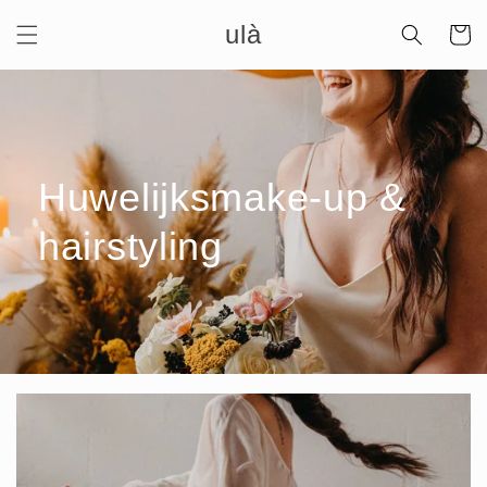
Meteen
ulà
naar de
Winkelwa
content
Huwelijksmake-up &
hairstyling