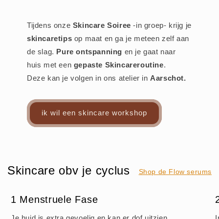
Tijdens onze
Skincare Soiree
-in groep- krijg je
skincaretips
op maat en ga je meteen zelf aan
de slag.
Pure ontspanning
en je gaat naar
huis met een
gepaste Skincareroutine
.
Deze kan je volgen in ons atelier in
Aarschot.
ik wil een skincare workshop
Skincare obv je cyclus
Shop de Flow serums
1 Menstruele Fase
Je huid is extra gevoelig en kan er dof uitzien.
I