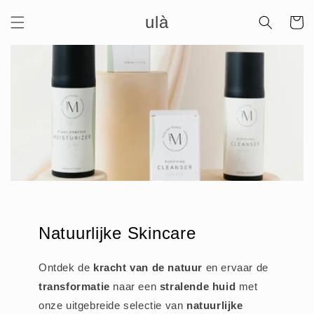
Meteen
ulà
naar de
Winkelwa
content
Natuurlijke Skincare
Ontdek de
kracht van de natuur
en ervaar de
transformatie
naar een
stralende huid
met
onze uitgebreide selectie van
natuurlijke