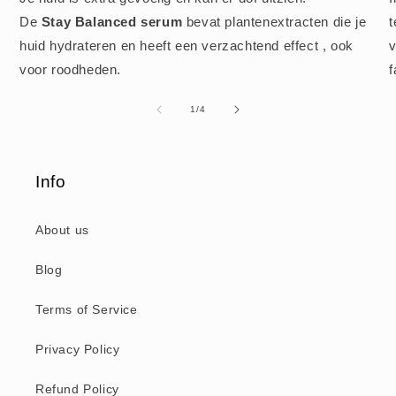
De
Stay Balanced serum
bevat plantenextracten die je
t
huid hydrateren en heeft een verzachtend effect , ook
v
voor roodheden.
f
van
1
/
4
Info
About us
Blog
Terms of Service
Privacy Policy
Refund Policy