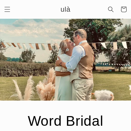
Meteen
ulà
naar de
Winkelwa
content
Word Bridal