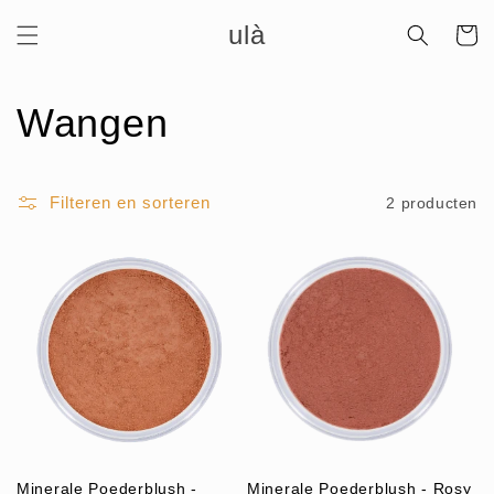
Meteen
ulà
naar de
Winkelwa
content
C
Wangen
o
Filteren en sorteren
2 producten
l
l
e
c
t
i
Minerale Poederblush -
Minerale Poederblush - Rosy