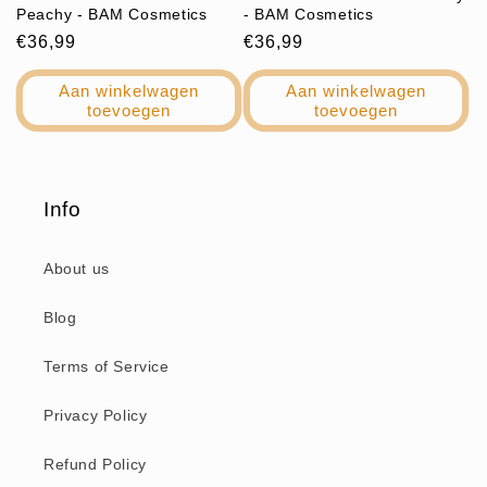
e
Peachy - BAM Cosmetics
- BAM Cosmetics
Normale
€36,99
Normale
€36,99
:
prijs
prijs
Aan winkelwagen
Aan winkelwagen
toevoegen
toevoegen
Info
About us
Blog
Terms of Service
Privacy Policy
Refund Policy