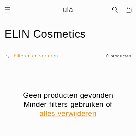
Meteen
ulà
naar de
Winkelwa
content
C
ELIN Cosmetics
o
Filteren en sorteren
0 producten
l
l
e
Geen producten gevonden
c
Minder filters gebruiken of
t
alles verwijderen
i