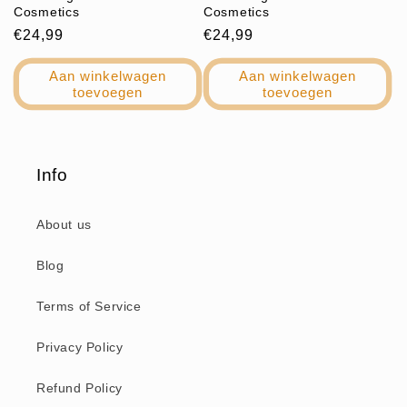
e
Cosmetics
Cosmetics
Normale
€24,99
Normale
€24,99
:
prijs
prijs
Aan winkelwagen
Aan winkelwagen
toevoegen
toevoegen
Info
About us
Blog
Terms of Service
Privacy Policy
Refund Policy