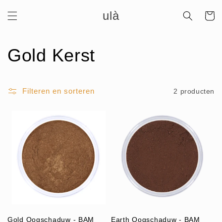
Meteen
ulà
naar de
Winkelwa
content
C
Gold Kerst
o
Filteren en sorteren
2 producten
l
l
e
c
t
i
Gold Oogschaduw - BAM
Earth Oogschaduw - BAM