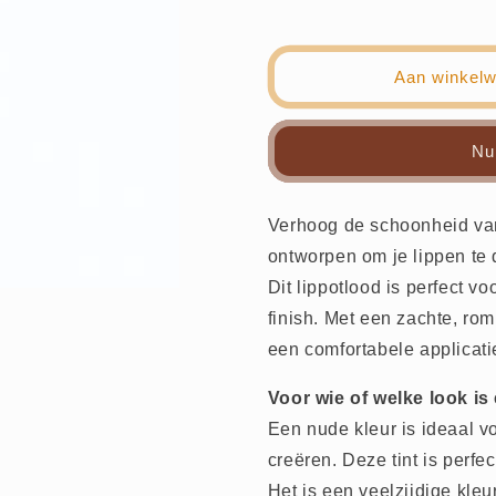
Aantal
Aantal
verlagen
verhogen
voor
voor
Lippencil
Lippencil
Aan winkel
-
-
Nude
Nude
-
-
Nu
BAM
BAM
Cosmetics
Cosmetics
Verhoog de schoonheid van
ontworpen om je lippen te 
Dit lippotlood is perfect v
finish. Met een zachte, rom
een comfortabele applicati
Voor wie of welke look is
Een nude kleur is ideaal vo
creëren. Deze tint is perfec
Het is een veelzijdige kleu