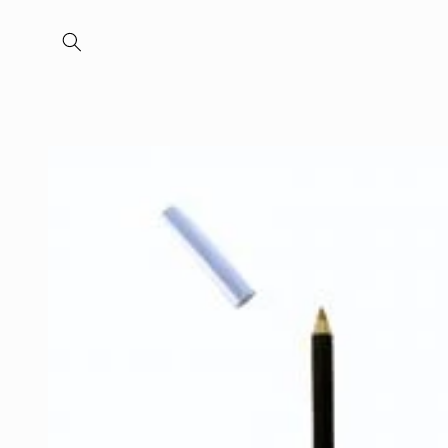
Meteen
naar de
content
Ga direct naar
productinformatie