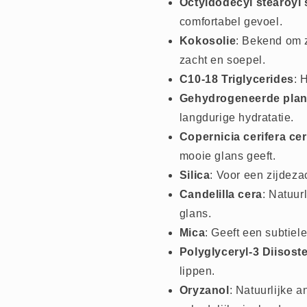
Octyldodecyl stearoyl 
comfortabel gevoel.
Kokosolie
: Bekend om z
zacht en soepel.
C10-18 Triglycerides
: 
Gehydrogeneerde plant
langdurige hydratatie.
Copernicia cerifera ce
mooie glans geeft.
Silica
: Voor een zijdez
Candelilla cera
: Natuur
glans.
Mica
: Geeft een subtiele
Polyglyceryl-3 Diisost
lippen.
Oryzanol
: Natuurlijke 