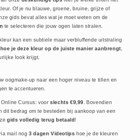
eur. Of je nu blauwe, groene, bruine, grijze of
nze gids bevat alles wat je moet weten om de
en
te selecteren die jouw ogen laten stralen.
eur kan een subtiele maar verbluffende uitstraling
e
hoe je deze kleur op de juiste manier aanbrengt
,
rlijke look krijgt.
w oogmake-up naar een hoger niveau te tillen en
en te accentueren.
Online Cursus: voor
slechts €9,99
. Bovendien
 dit bedrag om te besteden bij aankoop van een
eze
gids volledig terug betaald
!
via mail nog
3 dagen Videotips
hoe je de kleuren