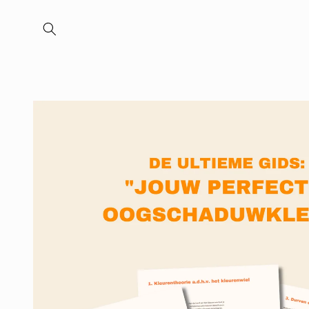
Meteen
naar de
content
Ga direct naar
productinformatie