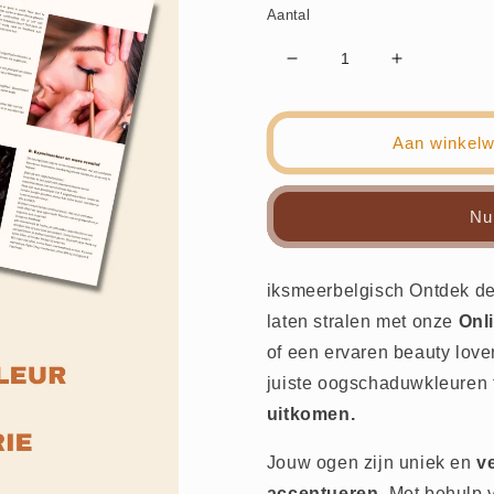
Aantal
Aantal
Aantal
verlagen
verhogen
voor
voor
De
De
Aan winkel
perfecte
perfecte
oogschaduwkleur
oogschadu
voor
voor
Nu
jouw
jouw
ogen
ogen
(Online
(Online
iksmeerbelgisch Ontdek d
Gids)
Gids)
laten stralen met onze
Onl
of een ervaren beauty love
juiste oogschaduwkleuren 
uitkomen.
Jouw ogen zijn uniek en
v
accentueren
. Met behulp