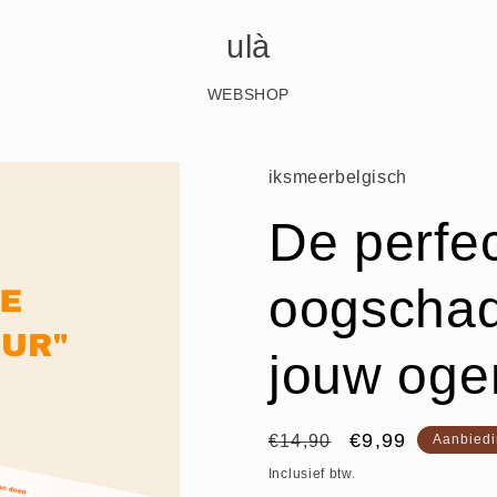
ulà
WEBSHOP
iksmeerbelgisch
De perfe
oogschad
jouw oge
Normale
Aanbiedingspr
€9,99
€14,90
Aanbied
prijs
Inclusief btw.