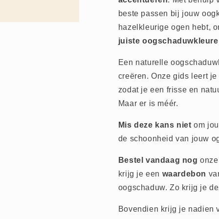
beste passen bij jouw oogkl
hazelkleurige ogen hebt, o
juiste oogschaduwkleur
Een naturelle oogschaduwkl
creëren. Onze gids leert j
zodat je een frisse en natuu
Maar er is méér.
Mis deze kans niet
om jou
de schoonheid van jouw og
Bestel vandaag nog
onze 
krijg je een
waardebon
van
oogschaduw. Zo krijg je d
Bovendien krijg je nadien 