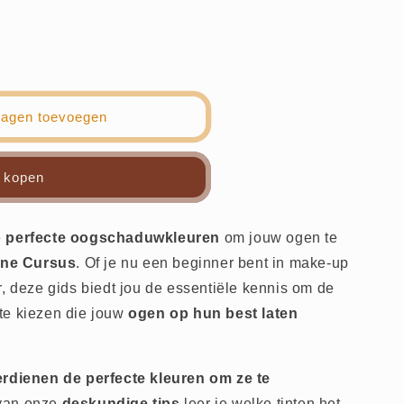
wagen toevoegen
wkleur
 kopen
e
perfecte oogschaduwkleuren
om jouw ogen te
ine Cursus
. Of je nu een beginner bent in make-up
r, deze gids biedt jou de essentiële kennis om de
te kiezen die jouw
ogen op hun best laten
erdienen de perfecte kleuren om ze te
 van onze
deskundige tips
leer je welke tinten het