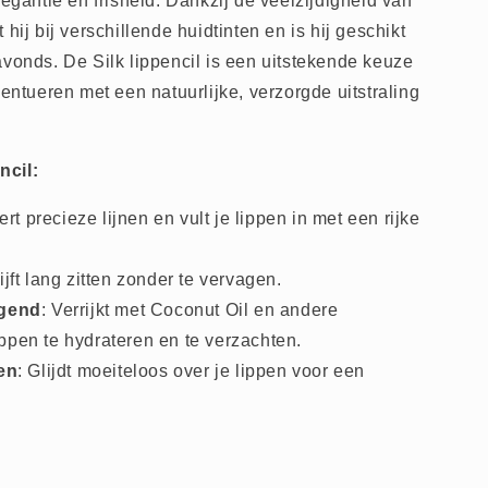
legantie en frisheid. Dankzij de veelzijdigheid van
hij bij verschillende huidtinten en is hij geschikt
avonds. De Silk lippencil is een uitstekende keuze
centueren met een natuurlijke, verzorgde uitstraling
ncil:
ert precieze lijnen en vult je lippen in met een rijke
lijft lang zitten zonder te vervagen.
rgend
: Verrijkt met Coconut Oil en andere
lippen te hydrateren en te verzachten.
en
: Glijdt moeiteloos over je lippen voor een