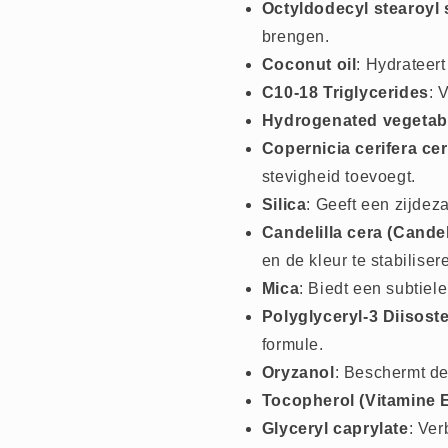
Octyldodecyl stearoyl 
brengen.
Coconut oil
: Hydrateert
C10-18 Triglycerides
: 
Hydrogenated vegetabl
Copernicia cerifera ce
stevigheid toevoegt.
Silica
: Geeft een zijdez
Candelilla cera (Candel
en de kleur te stabiliser
Mica
: Biedt een subtiel
Polyglyceryl-3 Diisost
formule.
Oryzanol
: Beschermt de
Tocopherol (Vitamine 
Glyceryl caprylate
: Ver