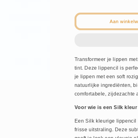
Aantal
Aantal
verlagen
verhogen
voor
voor
Lippencil
Lippencil
Aan winkel
-
-
Silk
Silk
-
-
BAM
BAM
Cosmetics
Cosmetics
Transformeer je lippen met
tint. Deze lippencil is per
je lippen met een soft rozi
natuurlijke ingrediënten, b
comfortabele, zijdezachte 
Voor wie is een Silk kleu
Een Silk kleurige lippencil
frisse uitstraling. Deze sub