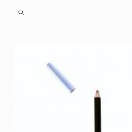
Meteen
naar de
content
Ga direct naar
productinformatie