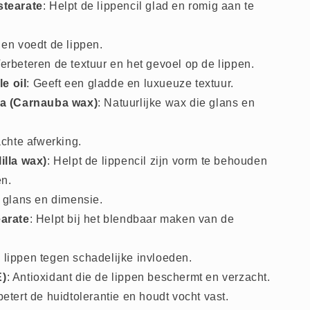
stearate
: Helpt de lippencil glad en romig aan te
 en voedt de lippen.
Verbeteren de textuur en het gevoel op de lippen.
e oil
: Geeft een gladde en luxueuze textuur.
ra (Carnauba wax)
: Natuurlijke wax die glans en
achte afwerking.
illa wax)
: Helpt de lippencil zijn vorm te behouden
en.
e glans en dimensie.
earate
: Helpt bij het blendbaar maken van de
 lippen tegen schadelijke invloeden.
E)
: Antioxidant die de lippen beschermt en verzacht.
betert de huidtolerantie en houdt vocht vast.