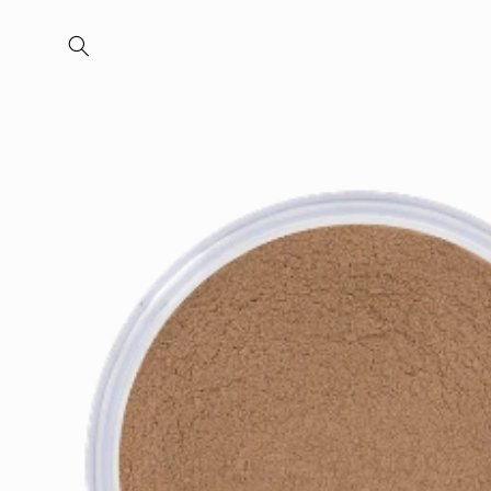
Meteen
naar de
content
Ga direct naar
productinformatie