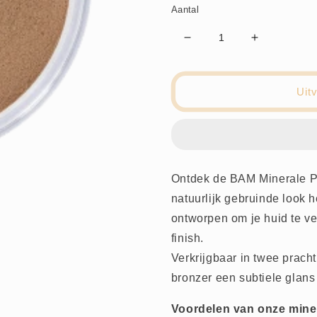
Aantal
Aantal
Aantal
verlagen
verhogen
voor
voor
Mineral
Mineral
Uit
Poeder
Poeder
Bronzer
Bronzer
-
-
Golden
Golden
Hour
Hour
-
-
Ontdek de BAM Minerale P
BAM
BAM
natuurlijk gebruinde look h
Cosmetics
Cosmetics
ontworpen om je huid te ve
finish.
Verkrijgbaar in twee prach
bronzer een subtiele glans 
Voordelen van onze mine