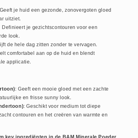
 Geeft je huid een gezonde, zonovergoten gloed
r uitziet.
: Definieert je gezichtscontouren voor een
rde look.
lijft de hele dag zitten zonder te vervagen.
oelt comfortabel aan op de huid en blendt
le applicatie.
rtoon)
: Geeft een mooie gloed met een zachte
atuurlijke en frisse sunny look.
ndertoon)
: Geschikt voor medium tot diepe
r zacht contouren en het creëren van warmte en
m key ingrediënten in de BAM Minerale Poeder