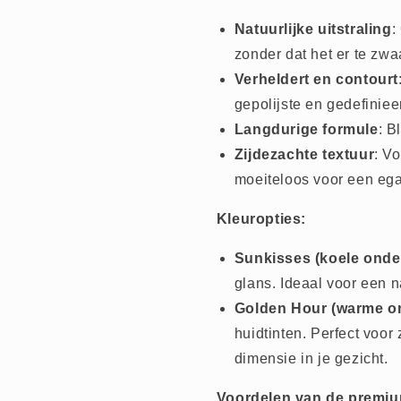
Natuurlijke uitstraling
:
zonder dat het er te zwaa
Verheldert en contourt
gepolijste en gedefiniee
Langdurige formule
: B
Zijdezachte textuur
: V
moeiteloos voor een ega
Kleuropties:
Sunkisses (koele onde
glans. Ideaal voor een n
Golden Hour (warme o
huidtinten. Perfect voo
dimensie in je gezicht.
Voordelen van de premiu