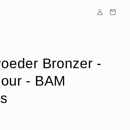
Inloggen
Winkelwagen
Poeder Bronzer -
our - BAM
s