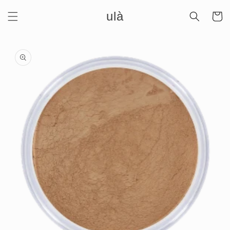
Meteen
ulà
naar de
Winkelwa
content
Ga direct naar
productinformatie