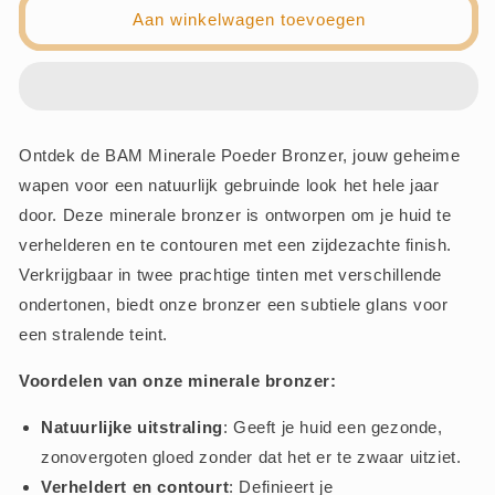
Mineral
Mineral
Aan winkelwagen toevoegen
Poeder
Poeder
Bronzer
Bronzer
-
-
Sunkisses
Sunkisses
-
-
BAM
BAM
Ontdek de BAM Minerale Poeder Bronzer, jouw geheime
Cosmetics
Cosmetics
wapen voor een natuurlijk gebruinde look het hele jaar
door. Deze minerale bronzer is ontworpen om je huid te
verhelderen en te contouren met een zijdezachte finish.
Verkrijgbaar in twee prachtige tinten met verschillende
ondertonen, biedt onze bronzer een subtiele glans voor
een stralende teint.
Voordelen van onze minerale bronzer:
Natuurlijke uitstraling
: Geeft je huid een gezonde,
zonovergoten gloed zonder dat het er te zwaar uitziet.
Verheldert en contourt
: Definieert je