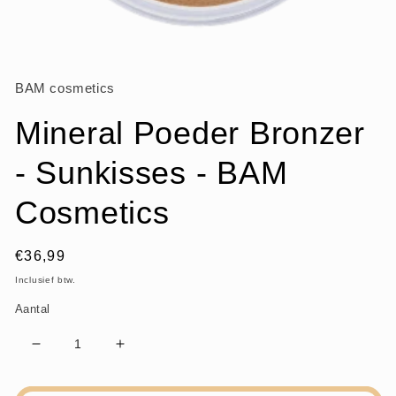
Media
1
openen
BAM cosmetics
in
modaal
Mineral Poeder Bronzer
- Sunkisses - BAM
Cosmetics
Normale
€36,99
prijs
Inclusief btw.
Aantal
Aantal
Aantal
verlagen
verhogen
voor
voor