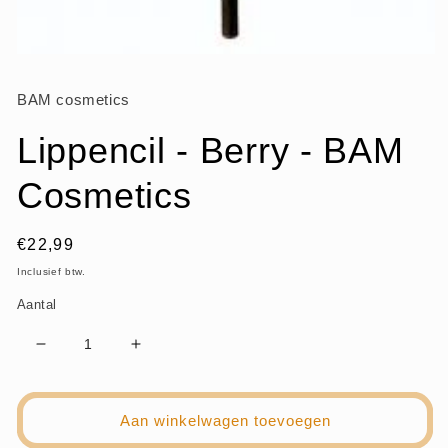
Media
1
openen
BAM cosmetics
in
modaal
Lippencil - Berry - BAM
Cosmetics
Normale
€22,99
prijs
Inclusief btw.
Aantal
Aantal
Aantal
verlagen
verhogen
voor
voor
Lippencil
Lippencil
Aan winkelwagen toevoegen
-
-