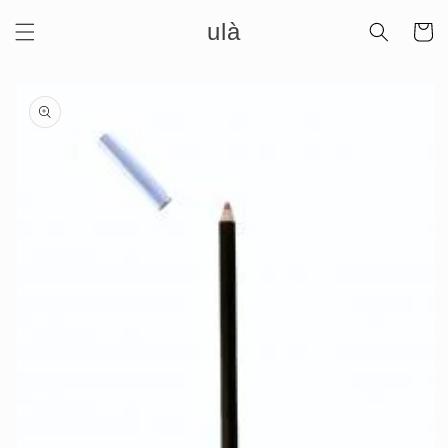
Meteen
ulà
naar de
Winkelwa
content
Ga direct naar
productinformatie