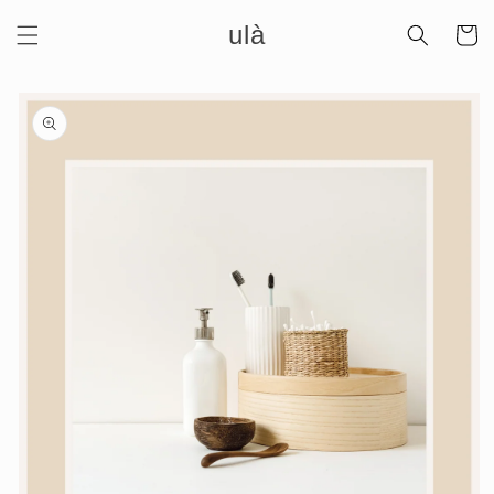
Meteen
ulà
naar de
Winkelwa
content
Ga direct naar
productinformatie