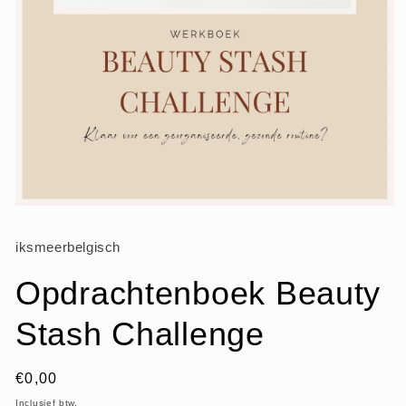
Media
1
openen
iksmeerbelgisch
in
modaal
Opdrachtenboek Beauty
Stash Challenge
Normale
€0,00
prijs
Inclusief btw.