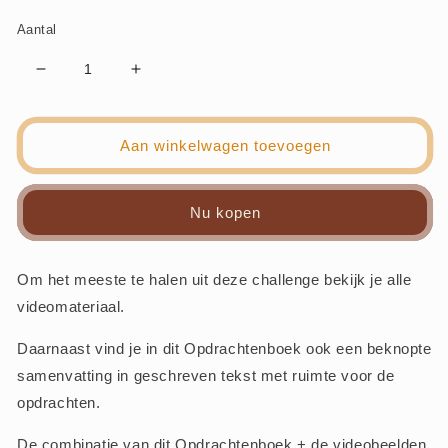
Aantal
Aantal
Aantal
verlagen
verhogen
voor
voor
Opdrachtenboek
Opdrachtenboek
Aan winkelwagen toevoegen
Beauty
Beauty
Stash
Stash
Challenge
Challenge
Nu kopen
Om het meeste te halen uit deze challenge bekijk je alle
videomateriaal.
Daarnaast vind je in dit Opdrachtenboek ook een beknopte
samenvatting in geschreven tekst met ruimte voor de
opdrachten.
De combinatie van dit Opdrachtenboek + de videobeelden