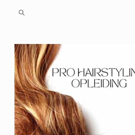
Meteen
naar de
content
Ga direct naar
productinformatie