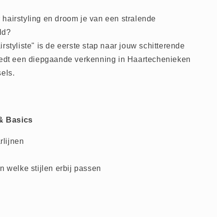
hairstyling en droom je van een stralende
ld?
rstyliste" is de eerste stap naar jouw schitterende
biedt een diepgaande verkenning in Haartechenieken
els.
& Basics
rlijnen
 welke stijlen erbij passen