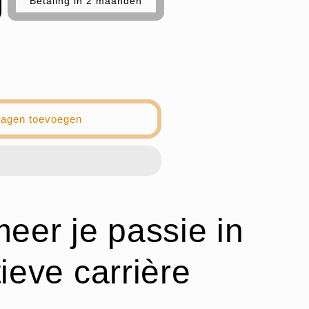
Betaling in 2 maanden
wagen toevoegen
eer je passie in
ieve carrière