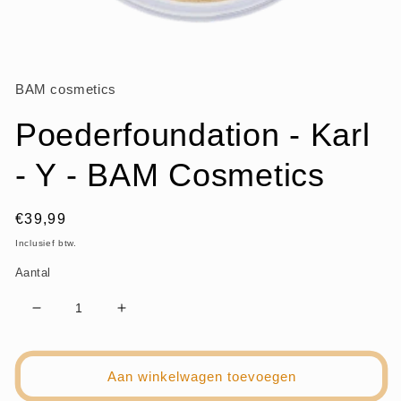
Media
1
openen
BAM cosmetics
in
modaal
Poederfoundation - Karl
- Y - BAM Cosmetics
Normale
€39,99
prijs
Inclusief btw.
Aantal
Aantal
Aantal
verlagen
verhogen
voor
voor
Poederfoundation
Poederfoundation
Aan winkelwagen toevoegen
-
-