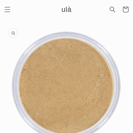
Meteen
ulà
naar de
Winkelwa
content
Ga direct naar
productinformatie