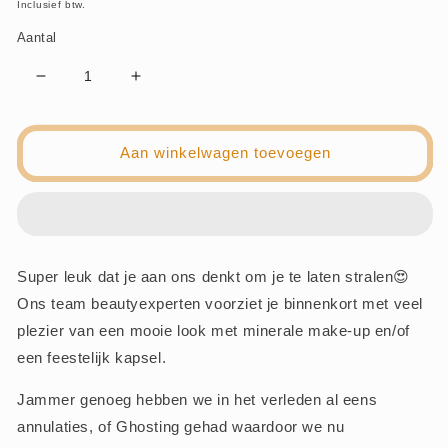
prijs
Inclusief btw.
Aantal
Aantal
Aantal
verlagen
verhogen
voor
voor
Voorschot
Voorschot
Aan winkelwagen toevoegen
huwelijksstyling
huwelijksstyling
Super leuk dat je aan ons denkt om je te laten stralen😍
Ons team beautyexperten voorziet je binnenkort met veel
plezier van een mooie look met minerale make-up en/of
een feestelijk kapsel.
Jammer genoeg hebben we in het verleden al eens
annulaties, of Ghosting gehad waardoor we nu