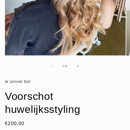
Media
Me
1
2
openen
op
van
1
/
4
in
in
modaal
mo
ik smeer bel
Voorschot
huwelijksstyling
Normale
€200,00