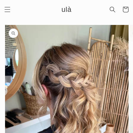
Meteen
ulà
naar de
Winkelwa
content
Ga direct naar
productinformatie